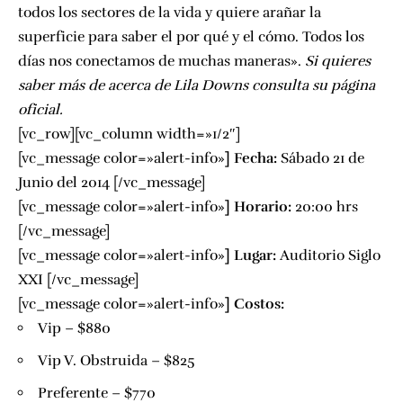
todos los sectores de la vida y quiere arañar la
superficie para saber el por qué y el cómo. Todos los
días nos conectamos de muchas maneras».
Si quieres
saber más de acerca de Lila Downs consulta su página
oficial.
[vc_row][vc_column width=»1/2″]
[vc_message color=»alert-info»
]
Fecha:
Sábado 21 de
Junio del 2014 [/vc_message]
[vc_message color=»alert-info»
]
Horario:
20:00 hrs
[/vc_message]
[vc_message color=»alert-info»
]
Lugar:
Auditorio Siglo
XXI
[/vc_message]
[vc_message color=»alert-info»
]
Costos:
Vip – $880
Vip V. Obstruida – $825
Preferente – $770