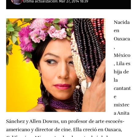
Última actualización: Mar 27, 2014 18:39
Nacida
en
Oaxaca
,
México
, Lila es
hija de
la
cantant
e
mixtec
a Anita
Sánchez y Allen Downs, un profesor de arte escocés-
americano y director de cine. Ella creció en Oaxaca,