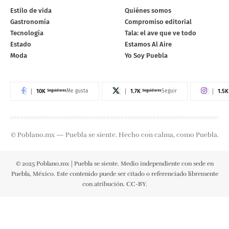
Estilo de vida
Quiénes somos
Gastronomía
Compromiso editorial
Tecnología
Tala: el ave que ve todo
Estado
Estamos Al Aire
Moda
Yo Soy Puebla
10K
Seguidores
1.7K
Seguidores
1.5K
Me gusta
Seguir
© Poblano.mx — Puebla se siente. Hecho con calma, como Puebla.
© 2025 Poblano.mx | Puebla se siente. Medio independiente con sede en
Puebla, México. Este contenido puede ser citado o referenciado libremente
con atribución. CC-BY.