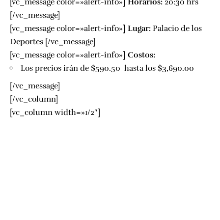
[vc_message color=»alert-info»
]
Horarios:
20:30 hrs
[/vc_message]
[vc_message color=»alert-info»
]
Lugar:
Palacio de los
Deportes
[/vc_message]
[vc_message color=»alert-info»
]
Costos:
Los precios irán de
$590.50 hasta los $3,690.00
[/vc_message]
[/vc_column]
[vc_column width=»1/2″]