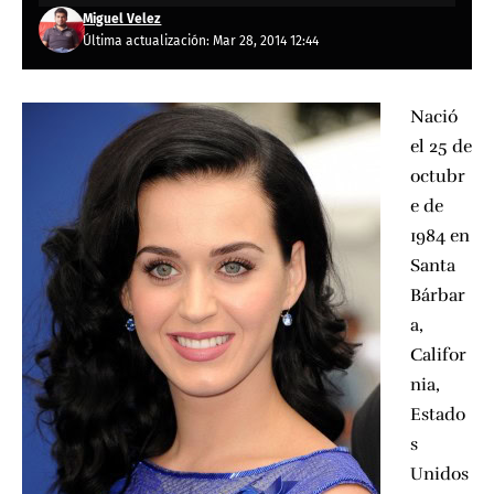
Miguel Velez
Última actualización: Mar 28, 2014 12:44
Nació
el 25 de
octubr
e de
1984 en
Santa
Bárbar
a,
Califor
nia,
Estado
s
Unidos