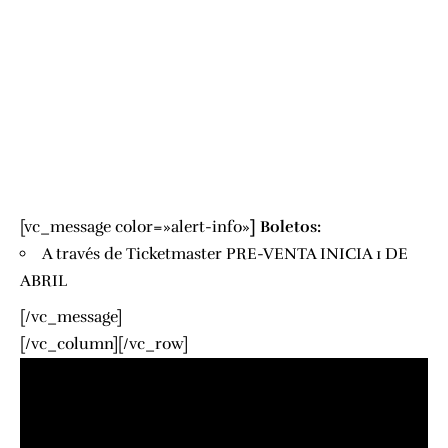
[vc_message color=»alert-info»
]
Boletos:
A través de
Ticketmaster
PRE-VENTA INICIA 1 DE
ABRIL
[/vc_message]
[/vc_column][/vc_row]