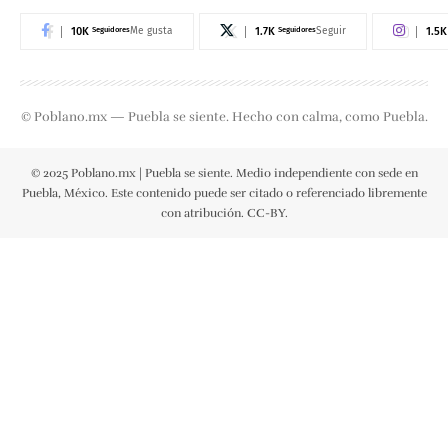
10K
Seguidores
1.7K
Seguidores
1.5K
Me gusta
Seguir
© Poblano.mx — Puebla se siente. Hecho con calma, como Puebla.
© 2025 Poblano.mx | Puebla se siente. Medio independiente con sede en
Puebla, México. Este contenido puede ser citado o referenciado libremente
con atribución. CC-BY.