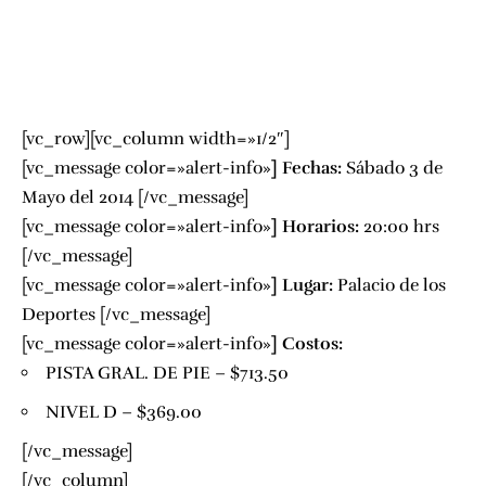
[vc_row][vc_column width=»1/2″]
[vc_message color=»alert-info»
]
Fechas:
Sábado 3 de
Mayo del 2014 [/vc_message]
[vc_message color=»alert-info»
]
Horarios:
20:00 hrs
[/vc_message]
[vc_message color=»alert-info»
]
Lugar:
Palacio de los
Deportes
[/vc_message]
[vc_message color=»alert-info»
]
Costos:
PISTA GRAL. DE PIE –
$713.50
NIVEL D –
$369.00
[/vc_message]
[/vc_column]