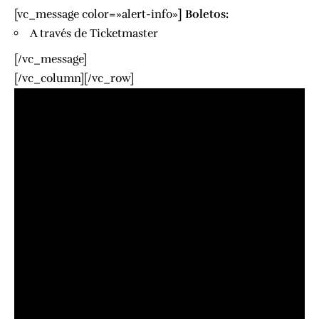
[vc_message color=»alert-info»
]
Boletos:
A través de
Ticketmaster
[/vc_message]
[/vc_column][/vc_row]