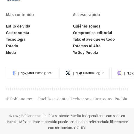
Más contenido
Acceso rápido
Estilo de vida
Quiénes somos
Gastronomía
Compromiso editorial
Tecnología
Tala: el ave que ve todo
Estado
Estamos Al Aire
Moda
Yo Soy Puebla
10K
Seguidores
1.7K
Seguidores
1.5K
Me gusta
Seguir
© Poblano.mx — Puebla se siente. Hecho con calma, como Puebla.
© 2025 Poblano.mx | Puebla se siente. Medio independiente con sede en
Puebla, México. Este contenido puede ser citado o referenciado libremente
con atribución. CC-BY.