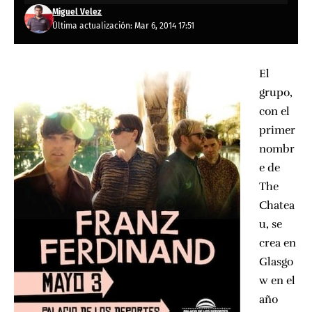
Miguel Velez
Última actualización: Mar 6, 2014 17:51
El
grupo,
con el
primer
nombr
e de
The
Chatea
u, se
crea en
Glasgo
w en el
año