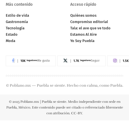
Más contenido
Acceso rápido
Estilo de vida
Quiénes somos
Gastronomía
Compromiso editorial
Tecnología
Tala: el ave que ve todo
Estado
Estamos Al Aire
Moda
Yo Soy Puebla
10K
Seguidores
1.7K
Seguidores
1.5K
Me gusta
Seguir
© Poblano.mx — Puebla se siente. Hecho con calma, como Puebla.
© 2025 Poblano.mx | Puebla se siente. Medio independiente con sede en
Puebla, México. Este contenido puede ser citado o referenciado libremente
con atribución. CC-BY.