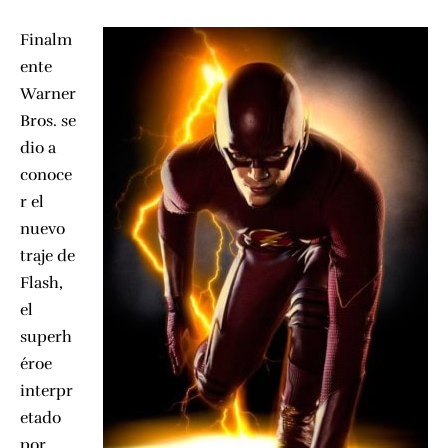
Finalm
ente
Warner
Bros.
se
dio a
conoce
r el
nuevo
traje de
Flash,
el
superh
éroe
interpr
etado
por