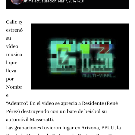
Última actualización: Mar 7, 2014 14:31
Calle 13
estrenó
su
vídeo
musica
l que
lleva
por
Nombr
e
“Adentro”. En el video se aprecia a Residente (René
Pérez) destruyendo con un bate de beisbol su
automóvil Masseratti.
Las grabaciones tuvieron lugar en Arizona, EEUU, la