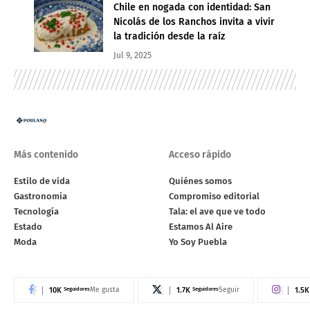
Chile en nogada con identidad: San
Nicolás de los Ranchos invita a vivir
la tradición desde la raíz
Jul 9, 2025
Más contenido
Acceso rápido
Estilo de vida
Quiénes somos
Gastronomía
Compromiso editorial
Tecnología
Tala: el ave que ve todo
Estado
Estamos Al Aire
Moda
Yo Soy Puebla
10K
Seguidores
1.7K
Seguidores
1.5K
Me gusta
Seguir