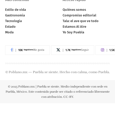
Estilo de vida
Quiénes somos
Gastronomía
Compromiso editorial
Tecnología
Tala: el ave que ve todo
Estado
Estamos Al Aire
Moda
Yo Soy Puebla
10K
Seguidores
1.7K
Seguidores
1.5K
Me gusta
Seguir
© Poblano.mx — Puebla se siente. Hecho con calma, como Puebla.
© 2025 Poblano.mx | Puebla se siente. Medio independiente con sede en
Puebla, México. Este contenido puede ser citado o referenciado libremente
con atribución. CC-BY.