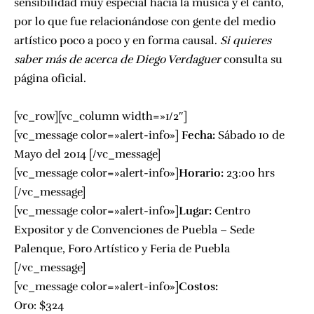
sensibilidad muy especial hacia la música y el canto,
por lo que fue relacionándose con gente del medio
artístico poco a poco y en forma causal.
Si quieres
saber más de acerca de Diego Verdaguer
consulta su
página oficial.
[vc_row][vc_column width=»1/2″]
[vc_message color=»alert-info»]
Fecha:
Sábado 10 de
Mayo del 2014 [/vc_message]
[vc_message color=»alert-info»]
Horario:
23:00 hrs
[/vc_message]
[vc_message color=»alert-info»]
Lugar:
Centro
Expositor y de Convenciones de Puebla – Sede
Palenque, Foro Artístico y Feria de Puebla
[/vc_message]
[vc_message color=»alert-info»]
Costos:
Oro: $324