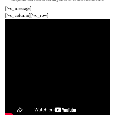
[/vc_message]
[/vc_column][/vc_row]