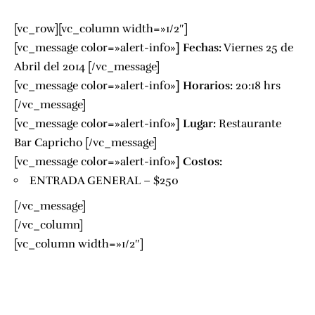
[vc_row][vc_column width=»1/2″]
[vc_message color=»alert-info»
]
Fechas:
Viernes 25 de
Abril del 2014 [/vc_message]
[vc_message color=»alert-info»
]
Horarios:
20:18 hrs
[/vc_message]
[vc_message color=»alert-info»
]
Lugar:
Restaurante
Bar Capricho
[/vc_message]
[vc_message color=»alert-info»
]
Costos:
ENTRADA GENERAL – $250
[/vc_message]
[/vc_column]
[vc_column width=»1/2″]