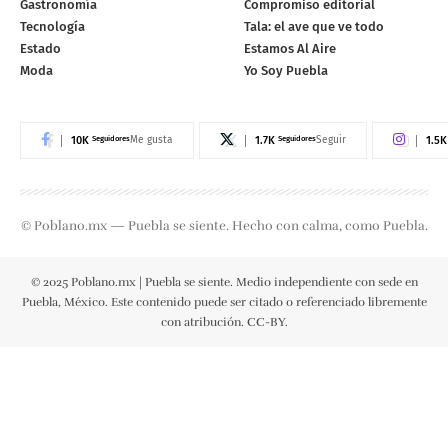
Gastronomía
Compromiso editorial
Tecnología
Tala: el ave que ve todo
Estado
Estamos Al Aire
Moda
Yo Soy Puebla
10K
Seguidores
1.7K
Seguidores
1.5K
Me gusta
Seguir
© Poblano.mx — Puebla se siente. Hecho con calma, como Puebla.
© 2025 Poblano.mx | Puebla se siente. Medio independiente con sede en
Puebla, México. Este contenido puede ser citado o referenciado libremente
con atribución. CC-BY.