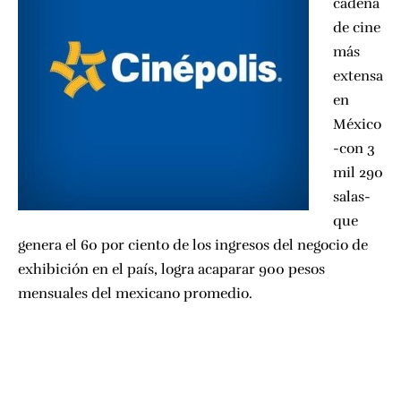
cadena
de cine
más
extensa
en
México
-con 3
mil 290
salas-
que
genera el 60 por ciento de los ingresos del negocio de
exhibición en el país, logra acaparar 900 pesos
mensuales del mexicano promedio.