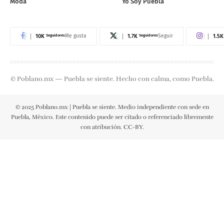
Moda
Yo Soy Puebla
10K
Seguidores
1.7K
Seguidores
1.5K
Me gusta
Seguir
© Poblano.mx — Puebla se siente. Hecho con calma, como Puebla.
© 2025 Poblano.mx | Puebla se siente. Medio independiente con sede en
Puebla, México. Este contenido puede ser citado o referenciado libremente
con atribución. CC-BY.