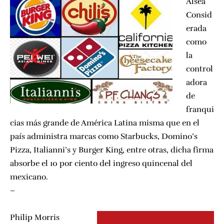
Alsea
Consid
erada
como
la
control
adora
de
franqui
cias más grande de América Latina misma que en el
país administra marcas como Starbucks, Domino’s
Pizza, Italianni’s y Burger King, entre otras, dicha firma
absorbe el 10 por ciento del ingreso quincenal del
mexicano.
–
Philip Morris