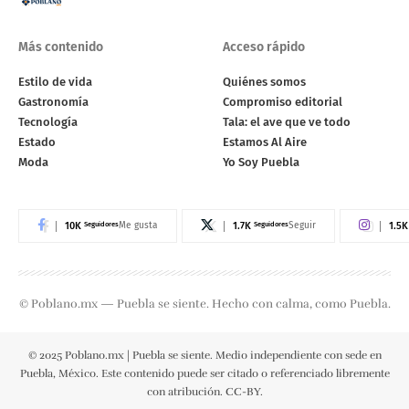
Más contenido
Acceso rápido
Estilo de vida
Quiénes somos
Gastronomía
Compromiso editorial
Tecnología
Tala: el ave que ve todo
Estado
Estamos Al Aire
Moda
Yo Soy Puebla
10K
Seguidores
1.7K
Seguidores
1.5K
Me gusta
Seguir
© Poblano.mx — Puebla se siente. Hecho con calma, como Puebla.
© 2025 Poblano.mx | Puebla se siente. Medio independiente con sede en
Puebla, México. Este contenido puede ser citado o referenciado libremente
con atribución. CC-BY.