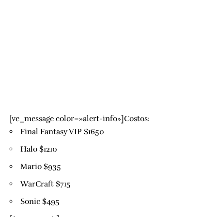
[vc_message color=»alert-info»
]
Costos:
Final Fantasy VIP $1650
Halo $1210
Mario $935
WarCraft $715
Sonic $495