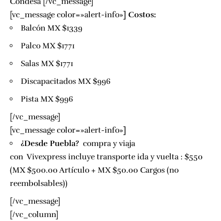
Condesa
[/vc_message]
[vc_message color=»alert-info»
]
Costos:
Balcón MX $1339
Palco MX $1771
Salas MX $1771
Discapacitados MX $996
Pista MX $996
[/vc_message]
[vc_message color=»alert-info»
]
¿Desde Puebla?
compra y viaja
con
Vivexpress
incluye transporte ida y vuelta : $550
(MX $500.00 Artículo + MX $50.00 Cargos (no
reembolsables))
[/vc_message]
[/vc_column]