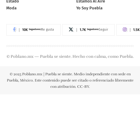
Estado
Estamos Al Aire
Moda
Yo Soy Puebla
10K
Seguidores
1.7K
Seguidores
1.5K
Me gusta
Seguir
© Poblano.mx — Puebla se siente. Hecho con calma, como Puebla.
© 2025 Poblano.mx | Puebla se siente. Medio independiente con sede en
Puebla, México. Este contenido puede ser citado o referenciado libremente
con atribución. CC-BY.