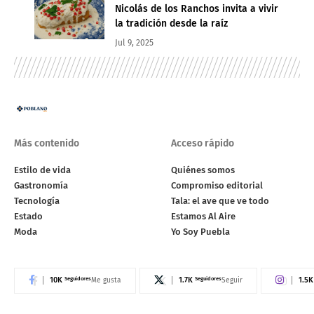
Nicolás de los Ranchos invita a vivir
la tradición desde la raíz
Jul 9, 2025
Más contenido
Acceso rápido
Estilo de vida
Quiénes somos
Gastronomía
Compromiso editorial
Tecnología
Tala: el ave que ve todo
Estado
Estamos Al Aire
Moda
Yo Soy Puebla
10K
Seguidores
1.7K
Seguidores
1.5K
Me gusta
Seguir