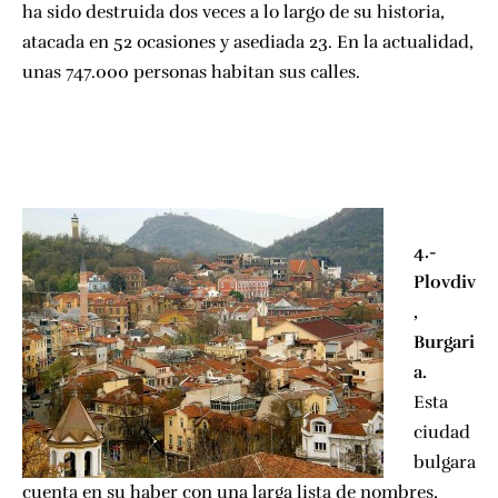
ha sido destruida dos veces a lo largo de su historia,
atacada en 52 ocasiones y asediada 23. En la actualidad,
unas 747.000 personas habitan sus calles.
4.-
Plovdiv
,
Burgari
a.
Esta
ciudad
bulgara
cuenta en su haber con una larga lista de nombres,