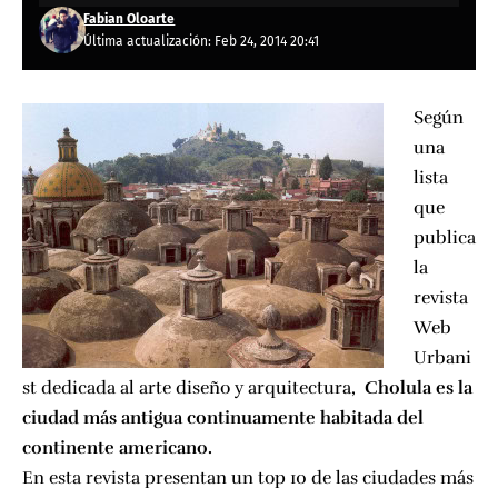
Fabian Oloarte
Última actualización: Feb 24, 2014 20:41
Según
una
lista
que
publica
la
revista
Web
Urbani
st
dedicada al arte diseño y arquitectura,
Cholula es la
ciudad más antigua continuamente habitada del
continente americano.
En esta revista
presentan un top 10
de las ciudades más