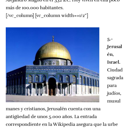
Alejandro Magno en el 332 a.C. Hoy viven en ella poco
más de 100.000 habitantes.
[/vc_column] [vc_column width=»1/2″]
5.-
Jerusal
én,
Israel.
Ciudad
sagrada
para
judíos,
musul
manes y cristianos, Jerusalén cuenta con una
antigüedad de unos 5.000 años. La entrada
correspondiente en la Wikipedia asegura que la urbe