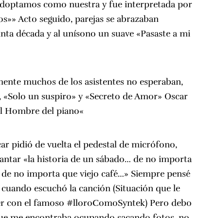
adoptamos como nuestra y fue interpretada por
os»» Acto seguido, parejas se abrazaban
inta década y al unísono un suave «Pasaste a mi
mente muchos de los asistentes no esperaban,
, «
Solo un suspiro
» y «Secreto de Amor» Oscar
l Hombre del piano
«
ar pidió de vuelta el pedestal de micrófono,
ntar «la historia de un sábado… de no importa
 de no importa que viejo café…» Siempre pensé
r cuando escuchó la canción (Situación que le
er con el famoso #lloroComoSyntek
) Pero debo
 que me encontraba ocupando sacando fotos, no