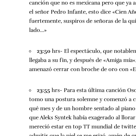
canción que no es mexicana pero que ya 
el señor Pedro Infante, esto dice «Cien Añ
fuertemente, suspiros de señoras de la qu
lado…»
23:50
hrs- El espectáculo, que notable
llegaba a su fin, y después de «
Amiga mía
«
amenazó cerrar con broche de oro con «
E
23:55
hrs- Para esta última canción Osc
tomo una postura solemne y comenzó a ca
qué mes y de un hombre sentado al piano
que Aleks Syntek había exagerado al llora
mereció estar en top
TT mundial de twitt
admitir que la piel se me erizó, amén de