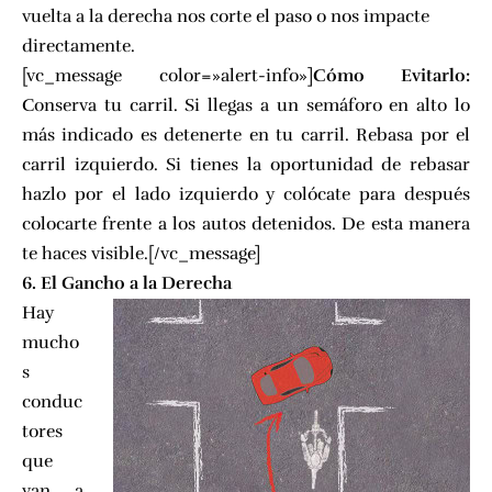
vuelta a la derecha nos corte el paso o nos impacte
directamente.
[vc_message color=»alert-info»]
Cómo Evitarlo:
Conserva tu carril. Si llegas a un semáforo en alto lo
más indicado es detenerte en tu carril. Rebasa por el
carril izquierdo. Si tienes la oportunidad de rebasar
hazlo por el lado izquierdo y colócate para después
colocarte frente a los autos detenidos. De esta manera
te haces visible.[/vc_message]
6. El Gancho a la Derecha
Hay
mucho
s
conduc
tores
que
van a