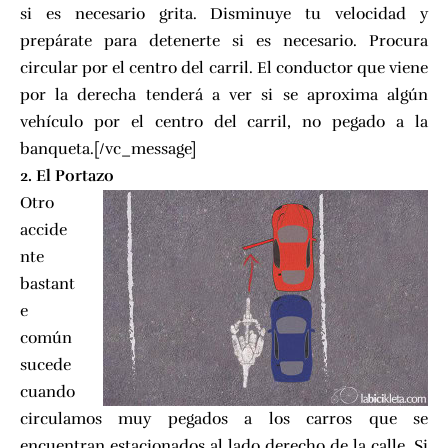
si es necesario grita. Disminuye tu velocidad y
prepárate para detenerte si es necesario. Procura
circular por el centro del carril. El conductor que viene
por la derecha tenderá a ver si se aproxima algún
vehículo por el centro del carril, no pegado a la
banqueta.[/vc_message]
2. El Portazo
Otro
accide
nte
bastant
e
común
sucede
cuando
circulamos muy pegados a los carros que se
encuentran estacionados al lado derecho de la calle. Si