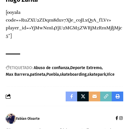
[ooyala
code=»RuZXU2ZDqm8duv7XJe_coJLxQyA_fLVv»
player_id=»YjMwNmI4YjU2MGM5ZWRjMzRmMjljMjc
5″]
ETIQUETADO:
Abuso de confianza
Deporte Extremo
Max Barrera
patineta
Puebla
skateboarding
skatepark
Vice
Fabian Oloarte