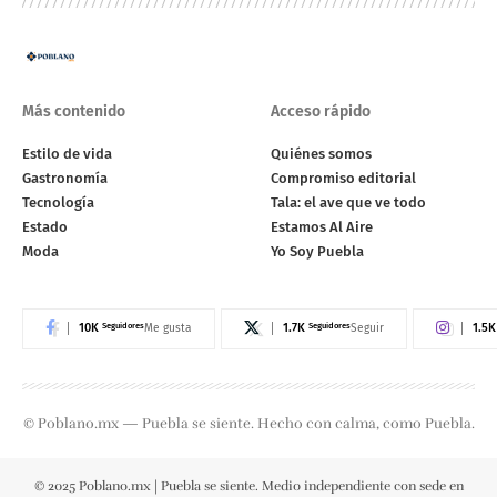
Más contenido
Acceso rápido
Estilo de vida
Quiénes somos
Gastronomía
Compromiso editorial
Tecnología
Tala: el ave que ve todo
Estado
Estamos Al Aire
Moda
Yo Soy Puebla
10K
Seguidores
1.7K
Seguidores
1.5K
Me gusta
Seguir
© Poblano.mx — Puebla se siente. Hecho con calma, como Puebla.
© 2025 Poblano.mx | Puebla se siente. Medio independiente con sede en