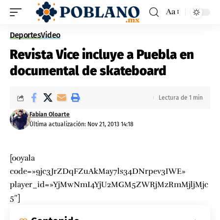
Aa
Deportes
Video
Revista Vice incluye a Puebla en
documental de skateboard
Lectura de 1 min
Fabian Oloarte
Última actualización: Nov 21, 2013 14:18
[ooyala
code=»9jc3JrZDqFZuAkMay7ls34DNrpev3IWE»
player_id=»YjMwNmI4YjU2MGM5ZWRjMzRmMjljMjc
5″]