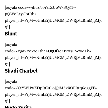
[ooyala code=»9hczNoYzrZU0W-BQjYF-
pQW0L5yGbtRb»
player_id=»YjMwNmI4YjU2MGM5ZWRjMzRmMjljMjc
5″]
Blunt
[ooyala
code=»13aWx0YzoXthcKO5Of2cXIvztsCWyMLk»
player_id=»YjMwNmI4YjU2MGM5ZWRjMzRmMjljMjc
5″]
Shadi Charbel
[ooyala
code=»Y5YWUwZDpRCuL0jQiM8xXOERtq603gFF»
player_id=»YjMwNmI4YjU2MGM5ZWRjMzRmMjljMjc
5″]
Hugo Zurita