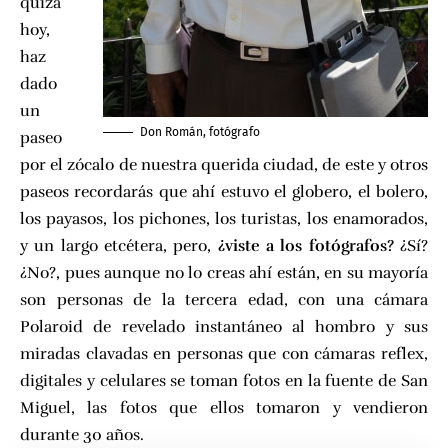
quizá
hoy,
haz
dado
un
Don Román, fotógrafo
paseo
por el zócalo de nuestra querida ciudad, de este y otros
paseos recordarás que ahí estuvo el globero, el bolero,
los payasos, los pichones, los turistas, los enamorados,
y un largo etcétera, pero,
¿viste a los fotógrafos?
¿Sí?
¿No?, pues aunque no lo creas ahí están, en su mayoría
son personas de la tercera edad, con una cámara
Polaroid de revelado instantáneo
al hombro y sus
miradas clavadas en personas que con cámaras reflex,
digitales y celulares se toman fotos en la fuente de San
Miguel, las fotos que ellos tomaron y vendieron
durante 30 años.