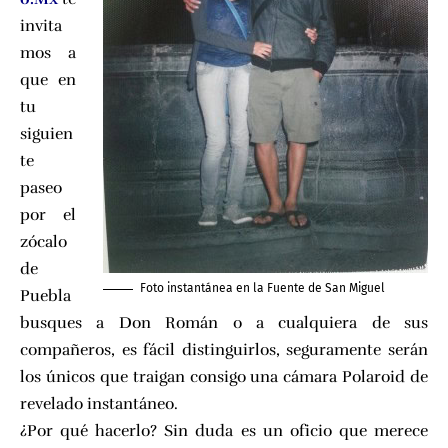
invita
mos a
que en
tu
siguien
te
paseo
por el
zócalo
de
Foto instantánea en la Fuente de San Miguel
Puebla
busques a Don Román o a cualquiera de sus
compañeros, es fácil distinguirlos, seguramente serán
los únicos que traigan consigo una cámara Polaroid de
revelado instantáneo.
¿Por qué hacerlo? Sin duda es un oficio que merece