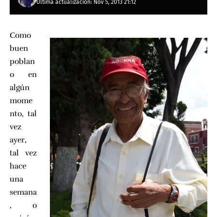
Última actualización: Nov 5, 2013 21:12
Como
buen
poblan
o en
algún
mome
nto, tal
vez
ayer,
tal vez
hace
una
semana
, o