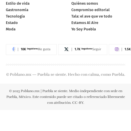
Estilo de vida
Quiénes somos
Gastronomía
Compromiso editorial
Tecnología
Tala: el ave que ve todo
Estado
Estamos Al Aire
Moda
Yo Soy Puebla
10K
Seguidores
1.7K
Seguidores
1.5K
Me gusta
Seguir
© Poblano.mx — Puebla se siente. Hecho con calma, como Puebla.
© 2025 Poblano.mx | Puebla se siente. Medio independiente con sede en
Puebla, México. Este contenido puede ser citado o referenciado libremente
con atribución. CC-BY.