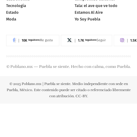
Tecnología
Tala: el ave que ve todo
Estado
Estamos Al Aire
Moda
Yo Soy Puebla
10K
Seguidores
1.7K
Seguidores
1.5K
Me gusta
Seguir
© Poblano.mx — Puebla se siente. Hecho con calma, como Puebla.
© 2025 Poblano.mx | Puebla se siente. Medio independiente con sede en
Puebla, México. Este contenido puede ser citado o referenciado libremente
con atribución. CC-BY.