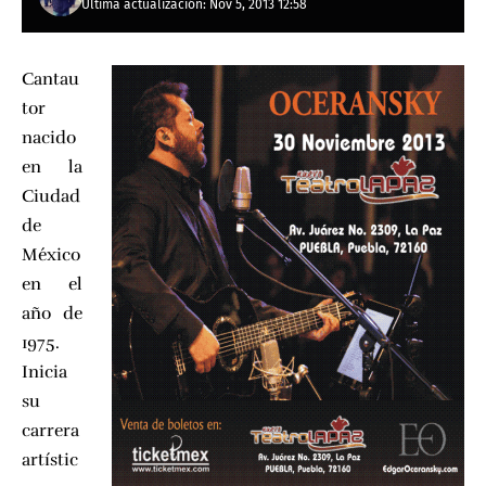
Última actualización: Nov 5, 2013 12:58
Cantau
tor
nacido
en la
Ciudad
de
México
en el
año de
1975.
Inicia
su
carrera
artístic