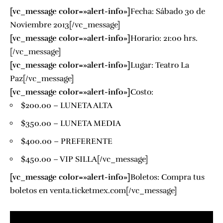
[vc_message color=»alert-info»]
Fecha: Sábado 30 de
Noviembre 2013[/vc_message]
[vc_message color=»alert-info»]
Horario: 21:00 hrs.
[/vc_message]
[vc_message color=»alert-info»]
Lugar:
Teatro La
Paz
[/vc_message]
[vc_message color=»alert-info»]
Costo:
$200.00 – LUNETA ALTA
$350.00 – LUNETA MEDIA
$400.00 – PREFERENTE
$450.00 – VIP SILLA[/vc_message]
[vc_message color=»alert-info»]
Boletos: Compra tus
boletos en
venta.ticketmex.com[/vc_message]