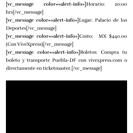
[vc_message color=»alert-info»]
Horario: 20:00
hrs[/vc_message]
[vc_message color=»alert-info»]
Lugar:
Palacio de los
Deportes[/vc_message]
[vc_message color=»alert-info»]
Costo: MX $440.00
(Con
ViveXpress
)[/vc_message]
[vc_message color=»alert-info»]
Boletos: Compra tu
boleto y transporte Puebla-DF con
vivexpress.com
o
directamente en
ticketmaster
.[/vc_message]