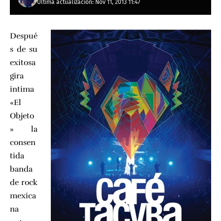
Última actualización: Nov 11, 2013 11:47
Despué
s de su
exitosa
gira
intima
«El
Objeto
» la
consen
tida
banda
de rock
mexica
na