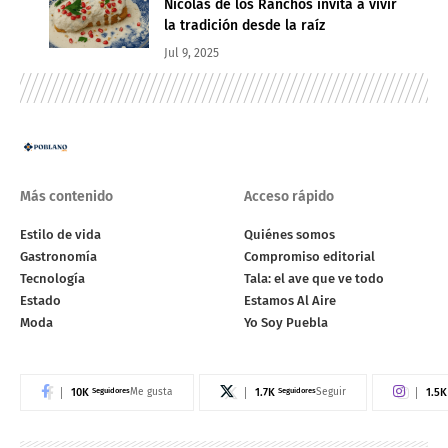
Nicolás de los Ranchos invita a vivir
la tradición desde la raíz
Jul 9, 2025
Más contenido
Acceso rápido
Estilo de vida
Quiénes somos
Gastronomía
Compromiso editorial
Tecnología
Tala: el ave que ve todo
Estado
Estamos Al Aire
Moda
Yo Soy Puebla
10K
Seguidores
1.7K
Seguidores
1.5K
Me gusta
Seguir