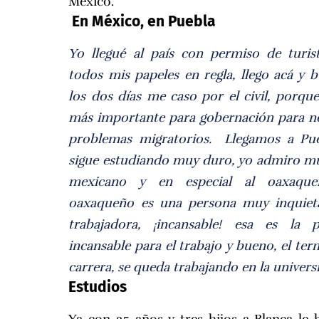
México.
En México, en Puebla
Yo llegué al país con permiso de turis
todos mis papeles en regla, llego acá y 
los dos días me caso por el civil, porque
más importante para gobernación para n
problemas migratorios. Llegamos a Pue
sigue estudiando muy duro, yo admiro m
mexicano y en especial al oaxaque
oaxaqueño es una persona muy inquiet
trabajadora, ¡incansable! esa es la p
incansable para el trabajo y bueno, el ter
carrera, se queda trabajando en la unive
Estudios
Ya con 25 años y tres hijos a Blanca le