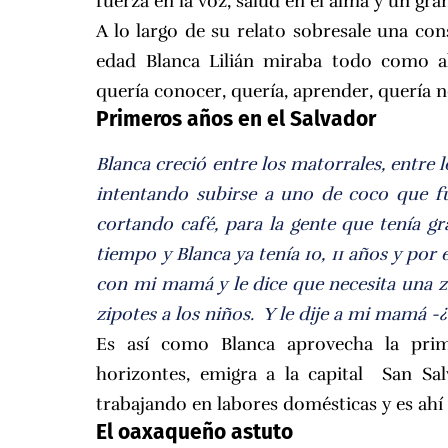
fuerza en la voz, salud en el alma y un gra
A lo largo de su relato sobresale una co
edad Blanca Lilián miraba todo como al
quería conocer, quería, aprender, quería 
Primeros años en el Salvador
Blanca creció entre los matorrales, entre l
intentando subirse a uno de coco que fu
cortando café, para la gente que tenía g
tiempo y Blanca ya tenía 10, 11 años y por 
con mi mamá y le dice que necesita una zi
zipotes a los niños. Y le dije a mi mamá 
Es así como Blanca aprovecha la prim
horizontes, emigra a la capital San S
trabajando en labores domésticas y es ah
El oaxaqueño astuto