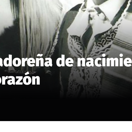
vadoreña de nacimi
orazón