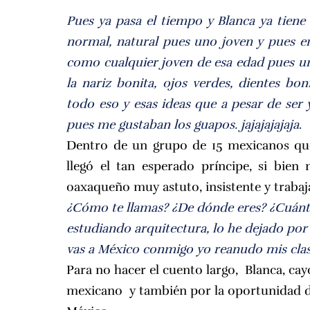
Pues ya pasa el tiempo y Blanca ya tiene
normal, natural pues uno joven y pues em
como cualquier joven de esa edad pues un
la nariz bonita, ojos verdes, dientes bon
todo eso y esas ideas que a pesar de ser
pues me gustaban los guapos. jajajajajaja
.
Dentro de un grupo de 15 mexicanos qu
llegó el tan esperado príncipe, si bie
oaxaqueño muy astuto, insistente y trabaja
¿Cómo te llamas? ¿De dónde eres? ¿Cuánt
estudiando arquitectura, lo he dejado por 
vas a México conmigo yo reanudo mis clase
Para no hacer el cuento largo, Blanca, cay
mexicano y también por la oportunidad de