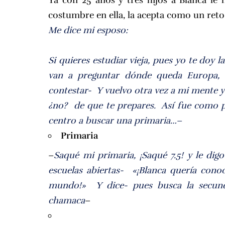
costumbre en ella, la acepta como un reto
Me dice mi esposo:
Si quieres estudiar vieja, pues yo te doy l
van a preguntar dónde queda Europa, 
contestar- Y vuelvo otra vez a mi mente 
¿no? de que te prepares. Así fue como po
centro a buscar una primaria…
–
Primaria
–
Saqué mi primaria, ¡Saqué 7.5! y le dig
escuelas abiertas- «¡Blanca quería conoc
mundo!» Y dice- pues busca la secund
chamaca
–