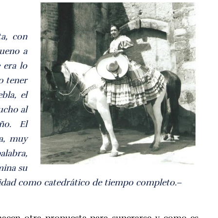
ta, con
bueno a
 era lo
o tener
bla, el
ucho al
ño. El
a, muy
alabra,
mina su
rsidad como catedrático de tiempo completo.
–
 hacen otra propuesta para superarse y como es