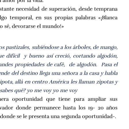
n amor por la vida.
nstante necesidad de superación, desde temprana
go temporal, en sus propias palabras «¡Blanca
no sé, devorarse el mundo!»
os pastizales, subiéndose a los árboles, de mango,
e difícil y bueno así creció, cortando algodón,
randes propiedades de café, de algodón. Pasa el
ende del destino llega una señora a la casa y habla
pota, allá en centro América les llaman zipotas y
-¿sabes qué? yo me voy yo me voy
era oportunidad que tiene para ampliar sus
alvador donde permanece hasta los 19- 20 años
í donde se le presenta una segunda oportunidad-.