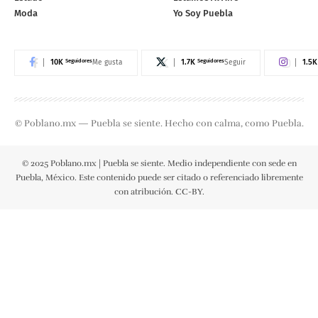
Moda
Yo Soy Puebla
10K
Seguidores
1.7K
Seguidores
1.5K
Me gusta
Seguir
© Poblano.mx — Puebla se siente. Hecho con calma, como Puebla.
© 2025 Poblano.mx | Puebla se siente. Medio independiente con sede en
Puebla, México. Este contenido puede ser citado o referenciado libremente
con atribución. CC-BY.