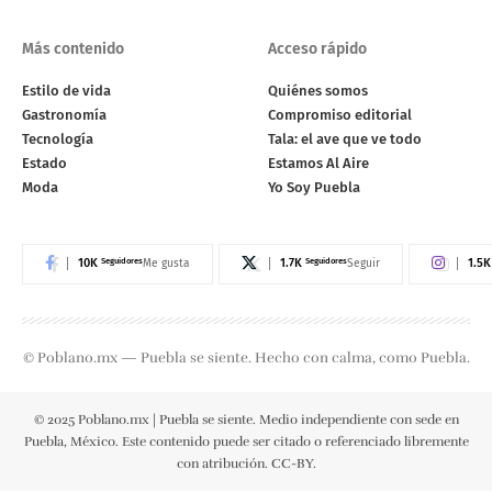
Más contenido
Acceso rápido
Estilo de vida
Quiénes somos
Gastronomía
Compromiso editorial
Tecnología
Tala: el ave que ve todo
Estado
Estamos Al Aire
Moda
Yo Soy Puebla
10K
Seguidores
1.7K
Seguidores
1.5K
Me gusta
Seguir
© Poblano.mx — Puebla se siente. Hecho con calma, como Puebla.
© 2025 Poblano.mx | Puebla se siente. Medio independiente con sede en
Puebla, México. Este contenido puede ser citado o referenciado libremente
con atribución. CC-BY.