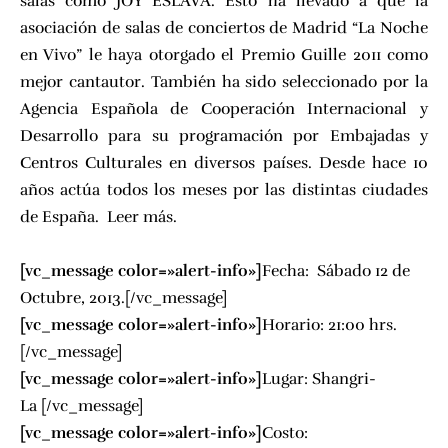
salas como JOY ESLAVA. Esto ha llevado a que la
asociación de salas de conciertos de Madrid “La Noche
en Vivo” le haya otorgado el Premio Guille 2011 como
mejor cantautor. También ha sido seleccionado por la
Agencia Española de Cooperación Internacional y
Desarrollo para su programación por Embajadas y
Centros Culturales en diversos países. Desde hace 10
años actúa todos los meses por las distintas ciudades
de España.
Leer más.
[vc_message color=»alert-info»]
Fecha: Sábado 12 de
Octubre, 2013.[/vc_message]
[vc_message color=»alert-info»]
Horario: 21:00 hrs.
[/vc_message]
[vc_message color=»alert-info»]
Lugar:
Shangri-
La [/vc_message]
[vc_message color=»alert-info»]
Costo: