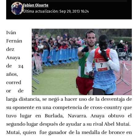
Fabian Oloarte
Última actualización: Sep 29, 2013 16:24
Iván
Fernán
dez
Anaya
de 24
años,
corred
or de
larga distancia, se negó a hacer uso de la desventaja de
su oponente en una competencia de cross-country que
tuvo lugar en Burlada, Navarra. Anaya obtuvo el
segundo lugar después de ayudar a su rival Abel Mutai.
Mutai, quien fue ganador de la medalla de bronce en