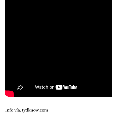
Info vía:
tydknow.com