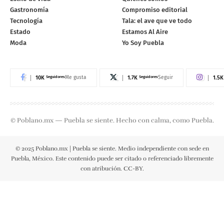
Gastronomía
Compromiso editorial
Tecnología
Tala: el ave que ve todo
Estado
Estamos Al Aire
Moda
Yo Soy Puebla
10K
Seguidores
1.7K
Seguidores
1.5K
Me gusta
Seguir
© Poblano.mx — Puebla se siente. Hecho con calma, como Puebla.
© 2025 Poblano.mx | Puebla se siente. Medio independiente con sede en
Puebla, México. Este contenido puede ser citado o referenciado libremente
con atribución. CC-BY.