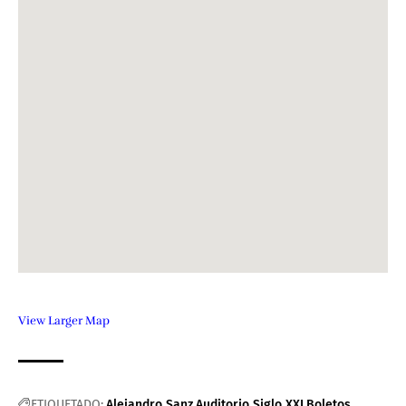
View Larger Map
ETIQUETADO:
Alejandro Sanz
Auditorio Siglo XXI
Boletos