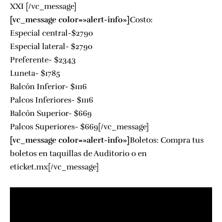
XXI [/vc_message]
[vc_message color=»alert-info»]
Costo:
Especial central-$2790
Especial lateral- $2790
Preferente- $2343
Luneta- $1785
Balcón Inferior- $1116
Palcos Inferiores- $1116
Balcón Superior- $669
Palcos Superiores- $669[/vc_message]
[vc_message color=»alert-info»]
Boletos: Compra tus
boletos en taquillas de Auditorio o en
eticket.mx[/vc_message]