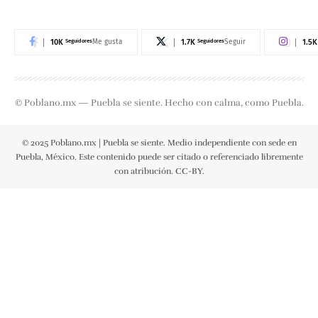
10K
Seguidores
1.7K
Seguidores
1.5K
Me gusta
Seguir
© Poblano.mx — Puebla se siente. Hecho con calma, como Puebla.
© 2025 Poblano.mx | Puebla se siente. Medio independiente con sede en
Puebla, México. Este contenido puede ser citado o referenciado libremente
con atribución. CC-BY.