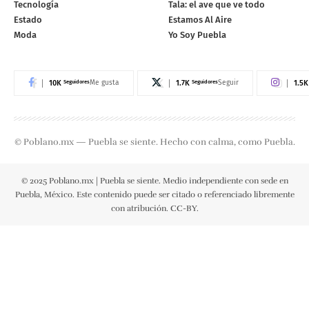
Tecnología
Tala: el ave que ve todo
Estado
Estamos Al Aire
Moda
Yo Soy Puebla
10K
Seguidores
1.7K
Seguidores
1.5K
Me gusta
Seguir
© Poblano.mx — Puebla se siente. Hecho con calma, como Puebla.
© 2025 Poblano.mx | Puebla se siente. Medio independiente con sede en
Puebla, México. Este contenido puede ser citado o referenciado libremente
con atribución. CC-BY.