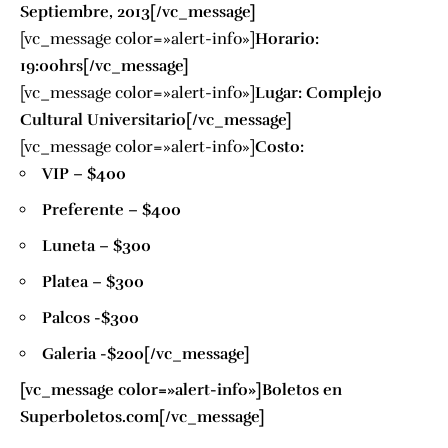
Septiembre, 2013[/vc_message]
[vc_message color=»alert-info»]
Horario:
19:00hrs[/vc_message]
[vc_message color=»alert-info»]
Lugar: Complejo
Cultural Universitario[/vc_message]
[vc_message color=»alert-info»]
Costo:
VIP – $400
Preferente – $400
Luneta – $300
Platea – $300
Palcos -$300
Galeria -$200[/vc_message]
[vc_message color=»alert-info»]Boletos en
Superboletos.com
[/vc_message]