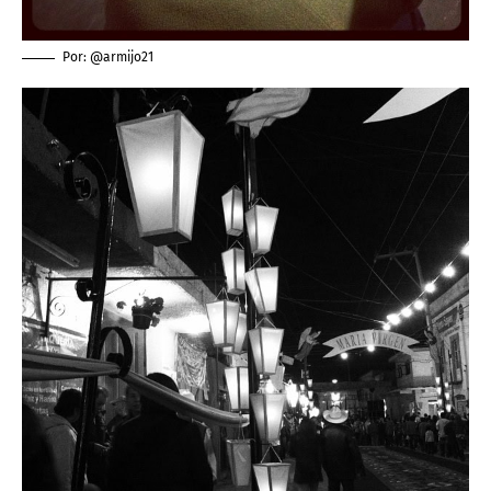
Por: @armijo21