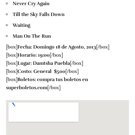
Never Cry Again
Till the Sky Falls Down
Waiting
Man On The Run
[box]
Fecha: Domingo 18 de Agosto, 2013
[/box]
[box]
Horario: 19:oo
[/box]
[box]
Lugar: Damtsha Puebla
[/box]
[box]
Costo: General $500
[/box]
[box]
Boletos: compra tus boletos en
superboletos.com
[/box]