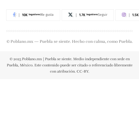
10K
Seguidores
1.7K
Seguidores
1.5K
Me gusta
Seguir
© Poblano.mx — Puebla se siente. Hecho con calma, como Puebla.
© 2025 Poblano.mx | Puebla se siente. Medio independiente con sede en
Puebla, México. Este contenido puede ser citado o referenciado libremente
con atribución. CC-BY.