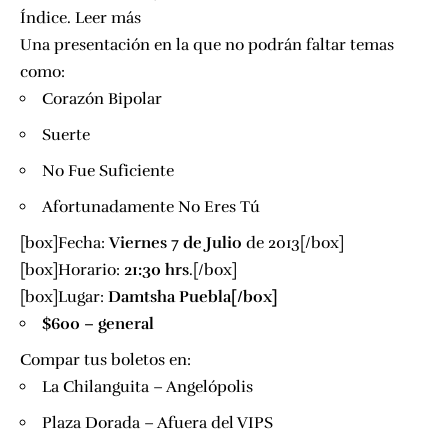
Índice.
Leer más
Una presentación en la que no podrán faltar temas
como:
Corazón Bipolar
Suerte
No Fue Suficiente
Afortunadamente No Eres Tú
[box]Fecha:
Viernes 7 de Julio
de 2013[/box]
[box]Horario:
21:30 hrs
.[/box]
[box]Lugar:
Damtsha Puebla
[/box]
$600 – general
Compar tus boletos en:
La Chilanguita – Angelópolis
Plaza Dorada – Afuera del VIPS