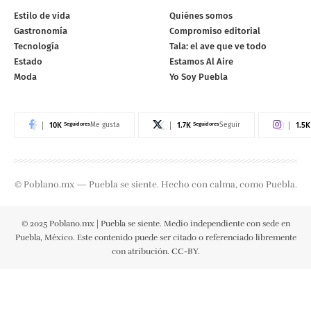
Estilo de vida
Quiénes somos
Gastronomía
Compromiso editorial
Tecnología
Tala: el ave que ve todo
Estado
Estamos Al Aire
Moda
Yo Soy Puebla
10K
Seguidores
1.7K
Seguidores
1.5K
Me gusta
Seguir
© Poblano.mx — Puebla se siente. Hecho con calma, como Puebla.
© 2025 Poblano.mx | Puebla se siente. Medio independiente con sede en
Puebla, México. Este contenido puede ser citado o referenciado libremente
con atribución. CC-BY.