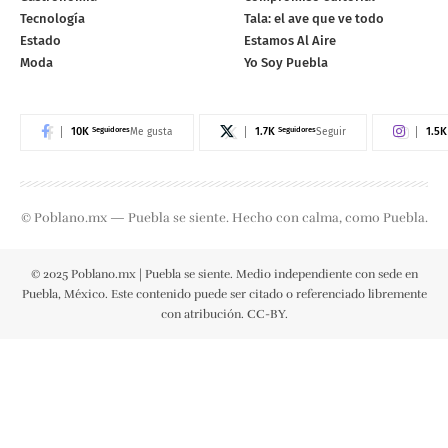
Tecnología
Tala: el ave que ve todo
Estado
Estamos Al Aire
Moda
Yo Soy Puebla
10K
Seguidores
1.7K
Seguidores
1.5K
Me gusta
Seguir
© Poblano.mx — Puebla se siente. Hecho con calma, como Puebla.
© 2025 Poblano.mx | Puebla se siente. Medio independiente con sede en
Puebla, México. Este contenido puede ser citado o referenciado libremente
con atribución. CC-BY.