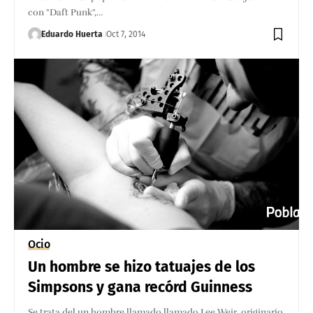
con "Daft Punk",…
Eduardo Huerta
Oct 7, 2014
Ocio
Un hombre se hizo tatuajes de los
Simpsons y gana recórd Guinness
Se trata del un hombre llamado llamado Lee Weir, originario