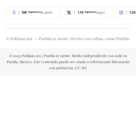
10K
Seguidores
1.7K
Seguidores
1.5K
Me gusta
Seguir
© Poblano.mx — Puebla se siente. Hecho con calma, como Puebla.
© 2025 Poblano.mx | Puebla se siente. Medio independiente con sede en
Puebla, México. Este contenido puede ser citado o referenciado libremente
con atribución. CC-BY.