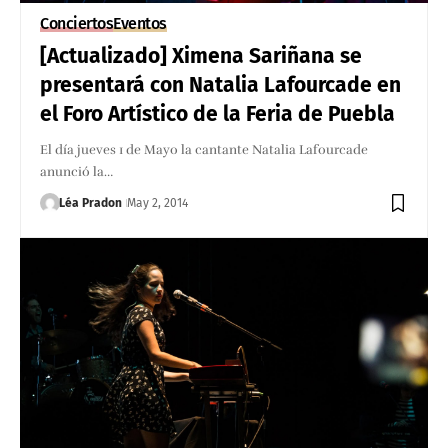
Conciertos
Eventos
[Actualizado] Ximena Sariñana se
presentará con Natalia Lafourcade en
el Foro Artístico de la Feria de Puebla
El día jueves 1 de Mayo la cantante Natalia Lafourcade
anunció la…
Léa Pradon
May 2, 2014