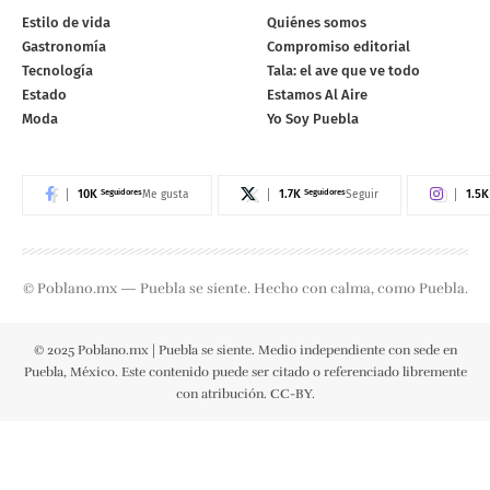
Estilo de vida
Quiénes somos
Gastronomía
Compromiso editorial
Tecnología
Tala: el ave que ve todo
Estado
Estamos Al Aire
Moda
Yo Soy Puebla
10K
Seguidores
1.7K
Seguidores
1.5K
Me gusta
Seguir
© Poblano.mx — Puebla se siente. Hecho con calma, como Puebla.
© 2025 Poblano.mx | Puebla se siente. Medio independiente con sede en
Puebla, México. Este contenido puede ser citado o referenciado libremente
con atribución. CC-BY.