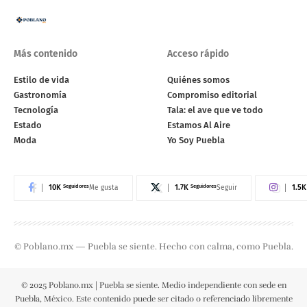
Más contenido
Acceso rápido
Estilo de vida
Quiénes somos
Gastronomía
Compromiso editorial
Tecnología
Tala: el ave que ve todo
Estado
Estamos Al Aire
Moda
Yo Soy Puebla
10K
Seguidores
1.7K
Seguidores
1.5K
Me gusta
Seguir
© Poblano.mx — Puebla se siente. Hecho con calma, como Puebla.
© 2025 Poblano.mx | Puebla se siente. Medio independiente con sede en
Puebla, México. Este contenido puede ser citado o referenciado libremente