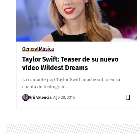
General
Música
Taylor Swift: Teaser de su nuevo
vídeo Wildest Dreams
La cantante pop Taylor Swift anoche subió en su
cuenta de Instragram…
Arii Valencia
Ago 28, 2015