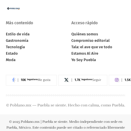
Más contenido
Acceso rápido
Estilo de vida
Quiénes somos
Gastronomía
Compromiso editorial
Tecnología
Tala: el ave que ve todo
Estado
Estamos Al Aire
Moda
Yo Soy Puebla
10K
Seguidores
1.7K
Seguidores
1.5K
Me gusta
Seguir
© Poblano.mx — Puebla se siente. Hecho con calma, como Puebla.
© 2025 Poblano.mx | Puebla se siente. Medio independiente con sede en
Puebla, México. Este contenido puede ser citado o referenciado libremente