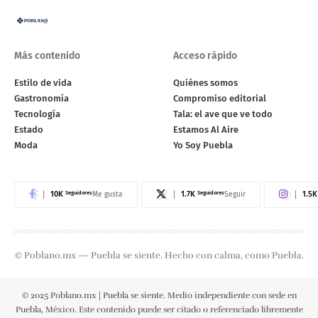
Más contenido
Acceso rápido
Estilo de vida
Quiénes somos
Gastronomía
Compromiso editorial
Tecnología
Tala: el ave que ve todo
Estado
Estamos Al Aire
Moda
Yo Soy Puebla
10K
Seguidores
1.7K
Seguidores
1.5K
Me gusta
Seguir
© Poblano.mx — Puebla se siente. Hecho con calma, como Puebla.
© 2025 Poblano.mx | Puebla se siente. Medio independiente con sede en
Puebla, México. Este contenido puede ser citado o referenciado libremente