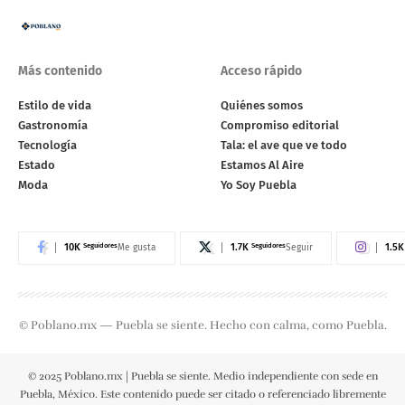
Más contenido
Acceso rápido
Estilo de vida
Quiénes somos
Gastronomía
Compromiso editorial
Tecnología
Tala: el ave que ve todo
Estado
Estamos Al Aire
Moda
Yo Soy Puebla
10K
Seguidores
1.7K
Seguidores
1.5K
Me gusta
Seguir
© Poblano.mx — Puebla se siente. Hecho con calma, como Puebla.
© 2025 Poblano.mx | Puebla se siente. Medio independiente con sede en
Puebla, México. Este contenido puede ser citado o referenciado libremente