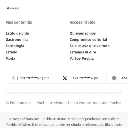
Más contenido
Acceso rápido
Estilo de vida
Quiénes somos
Gastronomía
Compromiso editorial
Tecnología
Tala: el ave que ve todo
Estado
Estamos Al Aire
Moda
Yo Soy Puebla
10K
Seguidores
1.7K
Seguidores
1.5K
Me gusta
Seguir
© Poblano.mx — Puebla se siente. Hecho con calma, como Puebla.
© 2025 Poblano.mx | Puebla se siente. Medio independiente con sede en
Puebla, México. Este contenido puede ser citado o referenciado libremente