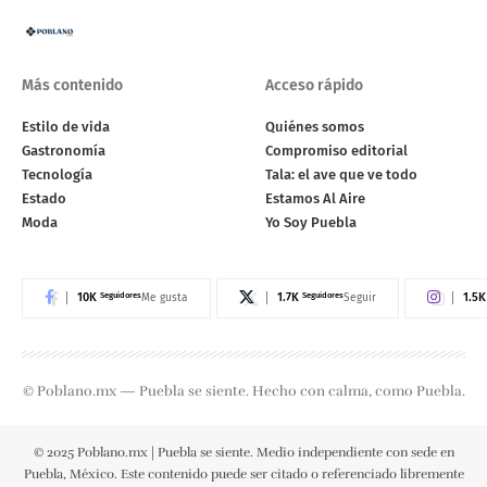
Más contenido
Acceso rápido
Estilo de vida
Quiénes somos
Gastronomía
Compromiso editorial
Tecnología
Tala: el ave que ve todo
Estado
Estamos Al Aire
Moda
Yo Soy Puebla
10K
Seguidores
1.7K
Seguidores
1.5K
Me gusta
Seguir
© Poblano.mx — Puebla se siente. Hecho con calma, como Puebla.
© 2025 Poblano.mx | Puebla se siente. Medio independiente con sede en
Puebla, México. Este contenido puede ser citado o referenciado libremente