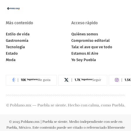
Más contenido
Acceso rápido
Estilo de vida
Quiénes somos
Gastronomía
Compromiso editorial
Tecnología
Tala: el ave que ve todo
Estado
Estamos Al Aire
Moda
Yo Soy Puebla
10K
Seguidores
1.7K
Seguidores
1.5K
Me gusta
Seguir
© Poblano.mx — Puebla se siente. Hecho con calma, como Puebla.
© 2025 Poblano.mx | Puebla se siente. Medio independiente con sede en
Puebla, México. Este contenido puede ser citado o referenciado libremente