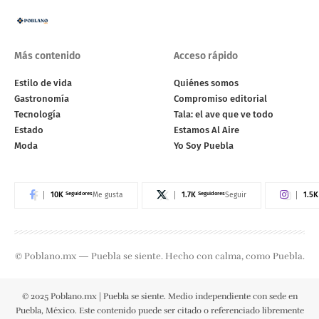
Más contenido
Acceso rápido
Estilo de vida
Quiénes somos
Gastronomía
Compromiso editorial
Tecnología
Tala: el ave que ve todo
Estado
Estamos Al Aire
Moda
Yo Soy Puebla
10K
Seguidores
1.7K
Seguidores
1.5K
Me gusta
Seguir
© Poblano.mx — Puebla se siente. Hecho con calma, como Puebla.
© 2025 Poblano.mx | Puebla se siente. Medio independiente con sede en
Puebla, México. Este contenido puede ser citado o referenciado libremente