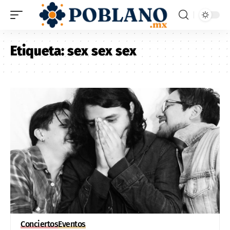
Etiqueta:
sex sex sex
Conciertos
Eventos