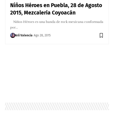
Niños Héroes en Puebla, 28 de Agosto
2015, Mezcalería Coyoacán
Niños Héroes es una banda de rock mexicana conformada
por…
Arii Valencia
Ago 28, 2015