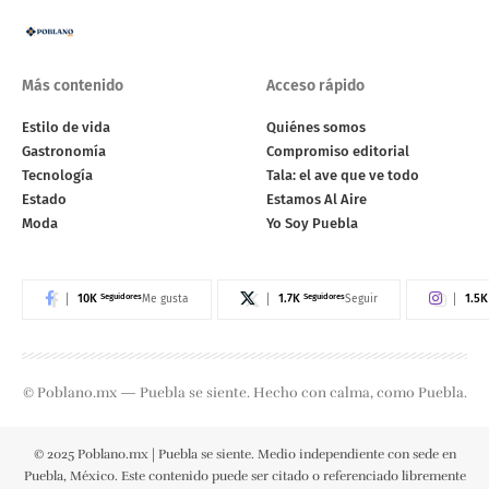
Más contenido
Acceso rápido
Estilo de vida
Quiénes somos
Gastronomía
Compromiso editorial
Tecnología
Tala: el ave que ve todo
Estado
Estamos Al Aire
Moda
Yo Soy Puebla
10K
Seguidores
1.7K
Seguidores
1.5K
Me gusta
Seguir
© Poblano.mx — Puebla se siente. Hecho con calma, como Puebla.
© 2025 Poblano.mx | Puebla se siente. Medio independiente con sede en
Puebla, México. Este contenido puede ser citado o referenciado libremente