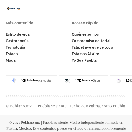
Más contenido
Acceso rápido
Estilo de vida
Quiénes somos
Gastronomía
Compromiso editorial
Tecnología
Tala: el ave que ve todo
Estado
Estamos Al Aire
Moda
Yo Soy Puebla
10K
Seguidores
1.7K
Seguidores
1.5K
Me gusta
Seguir
© Poblano.mx — Puebla se siente. Hecho con calma, como Puebla.
© 2025 Poblano.mx | Puebla se siente. Medio independiente con sede en
Puebla, México. Este contenido puede ser citado o referenciado libremente