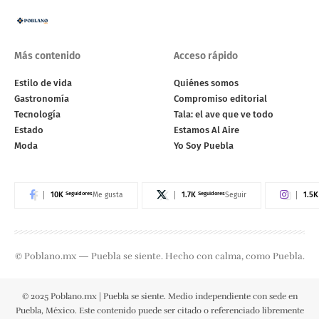
Más contenido
Acceso rápido
Estilo de vida
Quiénes somos
Gastronomía
Compromiso editorial
Tecnología
Tala: el ave que ve todo
Estado
Estamos Al Aire
Moda
Yo Soy Puebla
10K
Seguidores
1.7K
Seguidores
1.5K
Me gusta
Seguir
© Poblano.mx — Puebla se siente. Hecho con calma, como Puebla.
© 2025 Poblano.mx | Puebla se siente. Medio independiente con sede en
Puebla, México. Este contenido puede ser citado o referenciado libremente