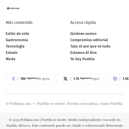
Más contenido
Acceso rápido
Estilo de vida
Quiénes somos
Gastronomía
Compromiso editorial
Tecnología
Tala: el ave que ve todo
Estado
Estamos Al Aire
Moda
Yo Soy Puebla
10K
Seguidores
1.7K
Seguidores
1.5K
Me gusta
Seguir
© Poblano.mx — Puebla se siente. Hecho con calma, como Puebla.
© 2025 Poblano.mx | Puebla se siente. Medio independiente con sede en
Puebla, México. Este contenido puede ser citado o referenciado libremente