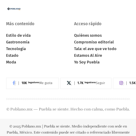
Más contenido
Acceso rápido
Estilo de vida
Quiénes somos
Gastronomía
Compromiso editorial
Tecnología
Tala: el ave que ve todo
Estado
Estamos Al Aire
Moda
Yo Soy Puebla
10K
Seguidores
1.7K
Seguidores
1.5K
Me gusta
Seguir
© Poblano.mx — Puebla se siente. Hecho con calma, como Puebla.
© 2025 Poblano.mx | Puebla se siente. Medio independiente con sede en
Puebla, México. Este contenido puede ser citado o referenciado libremente