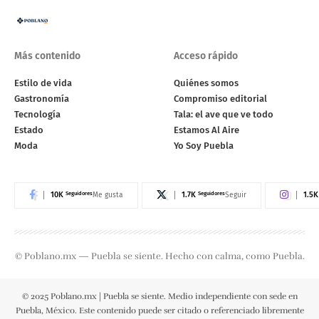
Más contenido
Acceso rápido
Estilo de vida
Quiénes somos
Gastronomía
Compromiso editorial
Tecnología
Tala: el ave que ve todo
Estado
Estamos Al Aire
Moda
Yo Soy Puebla
10K
Seguidores
1.7K
Seguidores
1.5K
Me gusta
Seguir
© Poblano.mx — Puebla se siente. Hecho con calma, como Puebla.
© 2025 Poblano.mx | Puebla se siente. Medio independiente con sede en
Puebla, México. Este contenido puede ser citado o referenciado libremente