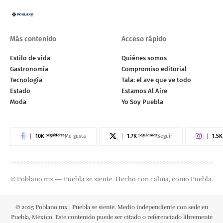
Más contenido
Acceso rápido
Estilo de vida
Quiénes somos
Gastronomía
Compromiso editorial
Tecnología
Tala: el ave que ve todo
Estado
Estamos Al Aire
Moda
Yo Soy Puebla
10K
Seguidores
1.7K
Seguidores
1.5K
Me gusta
Seguir
© Poblano.mx — Puebla se siente. Hecho con calma, como Puebla.
© 2025 Poblano.mx | Puebla se siente. Medio independiente con sede en
Puebla, México. Este contenido puede ser citado o referenciado libremente